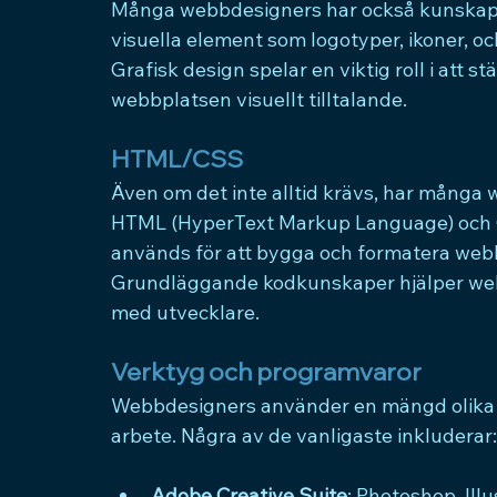
Många webbdesigners har också kunskap i
visuella element som logotyper, ikoner, o
Grafisk design spelar en viktig roll i att 
webbplatsen visuellt tilltalande.
HTML/CSS
Även om det inte alltid krävs, har mång
HTML (HyperText Markup Language) och C
används för att bygga och formatera webb
Grundläggande kodkunskaper hjälper webb
med utvecklare.
Verktyg och programvaror
Webbdesigners använder en mängd olika ve
arbete. Några av de vanligaste inkluderar:
Adobe Creative Suite
: Photoshop, Ill