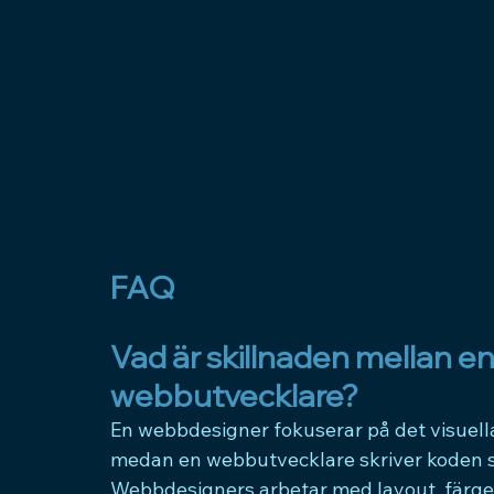
FAQ
Vad är skillnaden mellan e
webbutvecklare?
En webbdesigner fokuserar på det visuel
medan en webbutvecklare skriver koden s
Webbdesigners arbetar med layout, färge