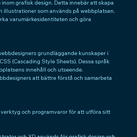
nom grafisk design. Detta innebär att skapa 
ch illustrationer som används på webbplatsen. 
stärka varumärkesidentiteten och göra 
a webbdesigners grundläggande kunskaper i 
SS (Cascading Style Sheets). Dessa språk 
platsens innehåll och utseende. 
designers att bättre förstå och samarbeta 
rktyg och programvaror för att utföra sitt 
ustrator och XD används för grafisk design och 