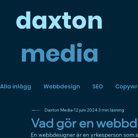
daxto
n
media
Alla inlägg
Webbdesign
SEO
Copywri
Daxton Media
12 juni 2024
3 min läsning
Vad gör en webbd
En webbdesigner är en yrkesperson som sp