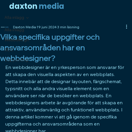
daxto
n
media
Alla inlägg
Daxton Media
19 juni 2024
3 min läsning
Alla inlägg
Vilka specifika uppgifter och
Webbdesign
ansvarsområden har en
SEO
webbdesigner?
Copywriting
En webbdesigner är en yrkesperson som ansvarar för 
att skapa den visuella aspekten av en webbplats. 
Detta innebär att de designar layouten, färgschemat, 
typsnitt och alla andra visuella element som en 
användare ser när de besöker en webbplats. En 
webbdesigners arbete är avgörande för att skapa en 
attraktiv, användarvänlig och funktionell webbplats. I 
denna artikel kommer vi att gå igenom de specifika 
uppgifterna och ansvarsområdena som en 
webbdesigner har.