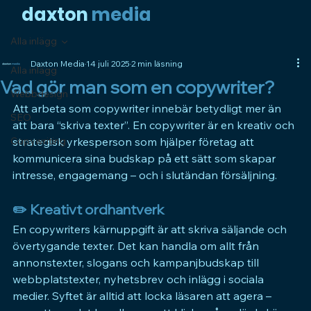
daxto
n
media
Alla inlägg
Daxton Media
14 juli 2025
2 min läsning
Alla inlägg
Vad gör man som en copywriter?
Webbdesign
Att arbeta som copywriter innebär betydligt mer än 
SEO
att bara “skriva texter”. En copywriter är en kreativ och 
Copywriting
strategisk yrkesperson som hjälper företag att 
kommunicera sina budskap på ett sätt som skapar 
intresse, engagemang – och i slutändan försäljning.
✏️ 
Kreativt ordhantverk
En copywriters kärnuppgift är att skriva säljande och 
övertygande texter. Det kan handla om allt från 
annonstexter, slogans och kampanjbudskap till 
webbplatstexter, nyhetsbrev och inlägg i sociala 
medier. Syftet är alltid att locka läsaren att agera – 