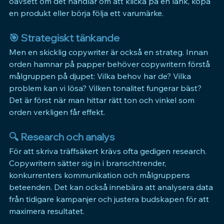
oavsett om det handlar om att klicka på en länk, köpa 
en produkt eller börja följa ett varumärke.
🎯 
Strategiskt tänkande
Men en skicklig copywriter är också en strateg. Innan 
orden hamnar på papper behöver copywritern förstå 
målgruppen på djupet: Vilka behov har de? Vilka 
problem kan vi lösa? Vilken tonalitet fungerar bäst? 
Det är först när man hittar rätt ton och vinkel som 
orden verkligen får effekt.
🔍 
Research och analys
För att skriva träffsäkert krävs ofta gedigen research. 
Copywritern sätter sig in i branschtrender, 
konkurrenters kommunikation och målgruppens 
beteenden. Det kan också innebära att analysera data 
från tidigare kampanjer och justera budskapen för att 
maximera resultatet.