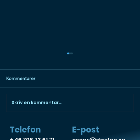
Kommentarer
Skriv en kommentar...
Vad innebär Copywriting?
E-post
Telefon
oscar@daxton.se
+ 46 708 73 61 71