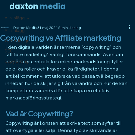
daxto
n
media
Alla inlägg
Daxton Media
31 maj 2024
6 min läsning
Alla inlägg
Copywriting vs Affiliate marketing
Webbdesign
I den digitala världen är termerna "copywriting" och 
SEO
"affiliate marketing" vanligt förekommande. Även om 
Copywriting
de båda är centrala för online-marknadsföring, fyller 
de olika roller och kräver olika färdigheter. I denna 
artikel kommer vi att utforska vad dessa två begrepp 
innebär, hur de skiljer sig från varandra och hur de kan 
komplettera varandra för att skapa en effektiv 
marknadsföringsstrategi.
Vad är Copywriting?
Copywriting är konsten att skriva text som syftar till 
att övertyga eller sälja. Denna typ av skrivande är 