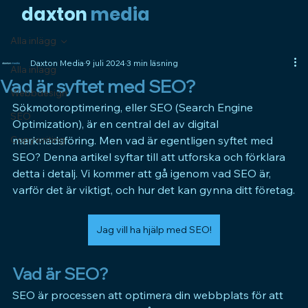
daxto
n
media
Alla inlägg
Daxton Media
9 juli 2024
3 min läsning
Alla inlägg
Vad är syftet med SEO?
Webbdesign
Sökmotoroptimering, eller 
SEO 
(Search Engine 
SEO
Optimization), är en central del av digital 
Copywriting
marknadsföring. Men vad är egentligen syftet med 
SEO
? Denna artikel syftar till att utforska och förklara 
detta i detalj. Vi kommer att gå igenom vad 
SEO 
är, 
varför det är viktigt, och hur det kan gynna ditt företag.
Jag vill ha hjälp med SEO!
Vad är SEO?
SEO 
är processen att optimera din webbplats för att 