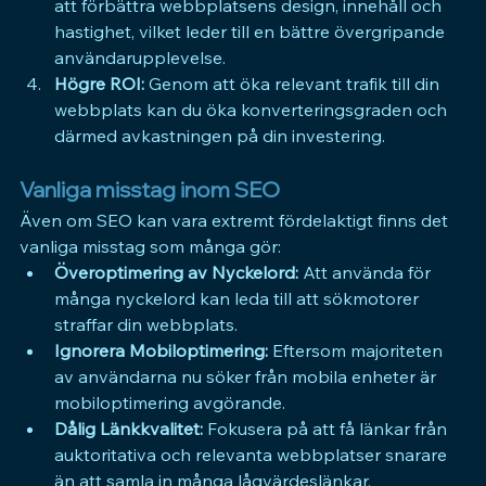
att förbättra webbplatsens design, innehåll och 
hastighet, vilket leder till en bättre övergripande 
användarupplevelse.
Högre ROI:
 Genom att öka relevant trafik till din 
webbplats kan du öka konverteringsgraden och 
därmed avkastningen på din investering.
Vanliga misstag inom SEO
Även om 
SEO 
kan vara extremt fördelaktigt finns det 
vanliga misstag som många gör:
Överoptimering av Nyckelord:
 Att använda för 
många nyckelord kan leda till att sökmotorer 
straffar din webbplats.
Ignorera Mobiloptimering:
 Eftersom majoriteten 
av användarna nu söker från mobila enheter är 
mobiloptimering avgörande.
Dålig Länkkvalitet:
 Fokusera på att få länkar från 
auktoritativa och relevanta webbplatser snarare 
än att samla in många lågvärdeslänkar.